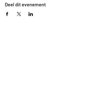
Deel dit evenement
Impasse des Ursulines 14
B-4000 Liège
+32 (0)4 266 06 92
Contacteer ons !
Onze bieren
Onze frisdranken
Resto {C}