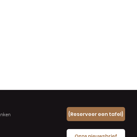
n
{Reserveer een tafel}
ranken
e
Onze nieuwsbrief