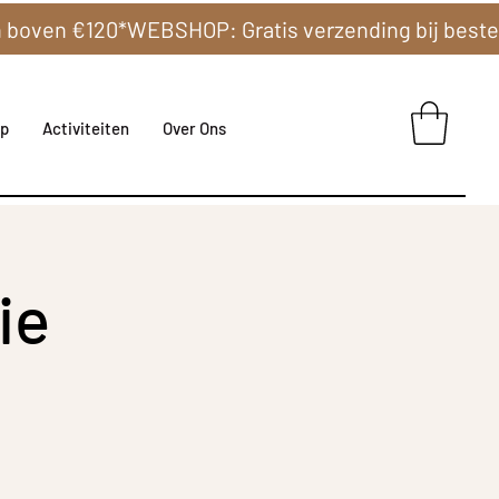
p
Activiteiten
Over Ons
ie