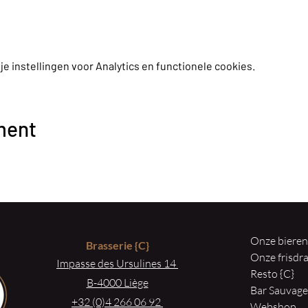
 instellingen voor Analytics en functionele cookies.
ment
Onze biere
Brasserie
{C}
Onze frisd
Impasse des Ursulines 14
Resto {C}
B-4000 Liège
Bar Sauvag
+32 (0)4 266 06 92
Webshop