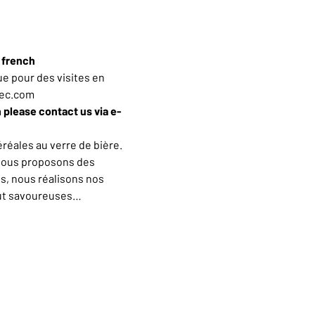
n french
e pour des visites en 
iec.com
h please contact us via e-
éales au verre de bière. 
vous proposons des 
s, nous réalisons nos 
out savoureuses…