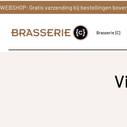
Brasserie {C}
V