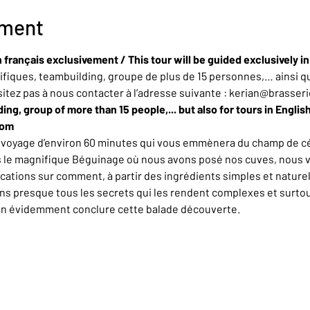
ement
 français exclusivement / This tour will be guided exclusively i
iques, teambuilding, groupe de plus de 15 personnes,… ainsi qu
sitez pas à nous contacter à l’adresse suivante : kerian@brasser
ing, group of more than 15 people,... but also for tours in Englis
com
n voyage d’environ 60 minutes qui vous emmènera du champ de cér
rs le magnifique Béguinage où nous avons posé nos cuves, nous 
ations sur comment, à partir des ingrédients simples et naturel
ons presque tous les secrets qui les rendent complexes et surt
en évidemment conclure cette balade découverte.