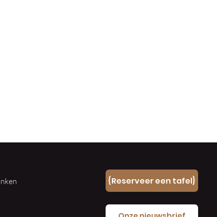
n
{Reserveer een tafel}
ranken
e
Onze nieuwsbrief