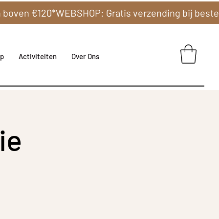
p
Activiteiten
Over Ons
ie