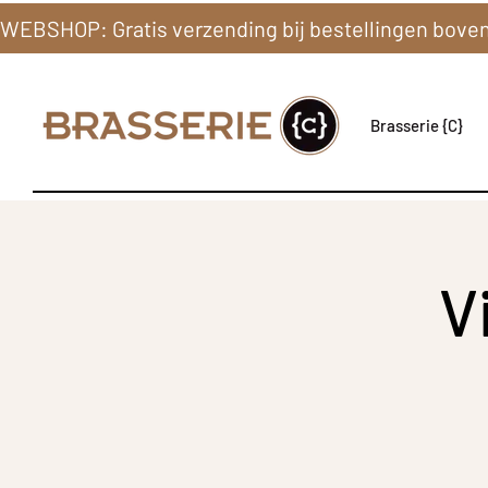
Brasserie {C}
V