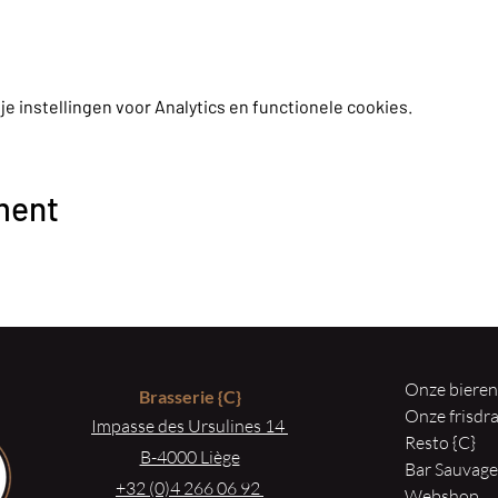
 instellingen voor Analytics en functionele cookies.
ment
Onze biere
Brasserie
{C}
Onze frisd
Impasse des Ursulines 14
Resto {C}
B-4000 Liège
Bar Sauvag
+32 (0)4 266 06 92
Webshop