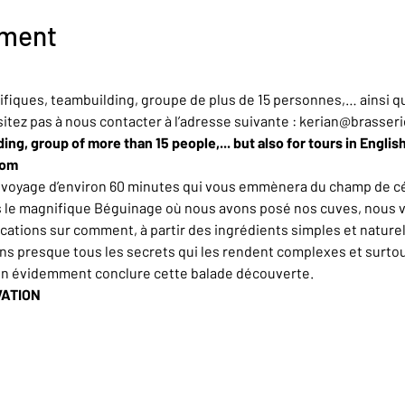
ement
iques, teambuilding, groupe de plus de 15 personnes,… ainsi qu
sitez pas à nous contacter à l’adresse suivante : kerian@brasser
ing, group of more than 15 people,... but also for tours in Englis
com
n voyage d’environ 60 minutes qui vous emmènera du champ de cér
rs le magnifique Béguinage où nous avons posé nos cuves, nous 
ations sur comment, à partir des ingrédients simples et naturel
ons presque tous les secrets qui les rendent complexes et surt
en évidemment conclure cette balade découverte.
VATION