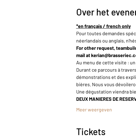
Over het even
*en français / french only
Pour toutes demandes spécif
néerlandais ou anglais, n’hé
For other request, teambuild
mail at kerian@brasseriec.
Au menu de cette visite : u
Durant ce parcours à trave
démonstrations et des explic
bières. Nous vous dévoiler
Une dégustation viendra bi
DEUX MANIERES DE RESER
Meer weergeven
Tickets