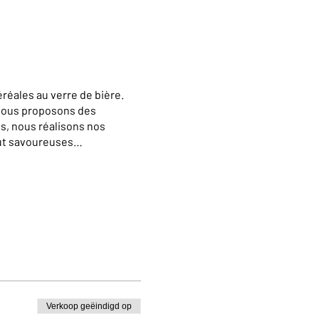
réales au verre de bière.
 vous proposons des
s, nous réalisons nos
out savoureuses…
ervant par téléphone au
e pour des visites en
iec.com
Verkoop geëindigd op
h please contact us via e-