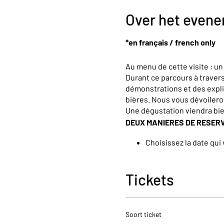
Over het even
*en français / french only
Au menu de cette visite : u
Durant ce parcours à trave
démonstrations et des expli
bières. Nous vous dévoiler
Une dégustation viendra bi
DEUX MANIERES DE RESER
Choisissez la date qui
Si vous réservez en de
04/266.06.92. (de 10h 
Tickets
Pour toutes demandes spécif
néerlandais ou anglais, n’hé
Soort ticket
For other request, teambuild