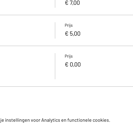
€ 7,00
com
Prijs
€ 5,00
Prijs
€ 0,00
 instellingen voor Analytics en functionele cookies.