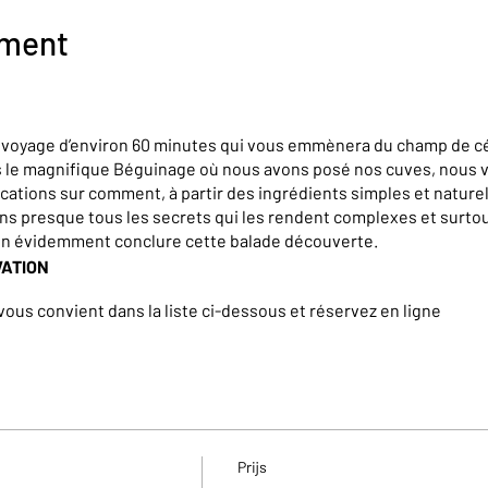
ement
n voyage d’environ 60 minutes qui vous emmènera du champ de cé
rs le magnifique Béguinage où nous avons posé nos cuves, nous
cations sur comment, à partir des ingrédients simples et naturel
ons presque tous les secrets qui les rendent complexes et surt
en évidemment conclure cette balade découverte.
VATION
 vous convient dans la liste ci-dessous et réservez en ligne
rnière minute, rejoignez un groupe existant et incomplet en rés
à 17h en semaine; à partir de 14h le week-end)
iques, teambuilding, groupe de plus de 15 personnes,… ainsi qu
sitez pas à nous contacter à l’adresse suivante : kerian@brasser
Prijs
ing, group of more than 15 people,... but also for tours in Englis