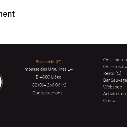
ment
Onze biere
Brasserie
{C}
Onze frisd
Impasse des Ursulines 14
Resto {C}
B-4000 Liège
Bar Sauvag
+32 (0)4 266 06 92
Webshop
Contacteer ons !
Activiteiten
Contact