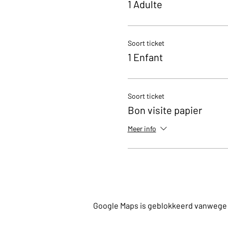
1 Adulte
mail at kerian@brasseriec.
Soort ticket
1 Enfant
Soort ticket
Bon visite papier
Meer info
Google Maps is geblokkeerd vanwege je