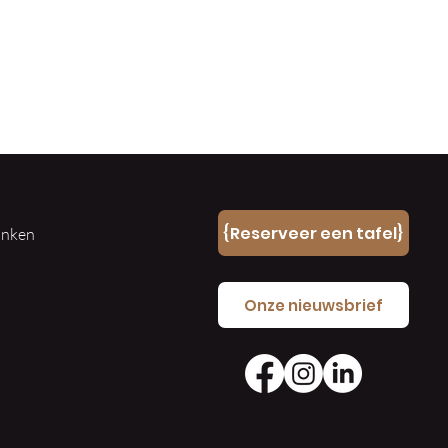
n
{Reserveer een tafel}
ranken
e
Onze nieuwsbrief