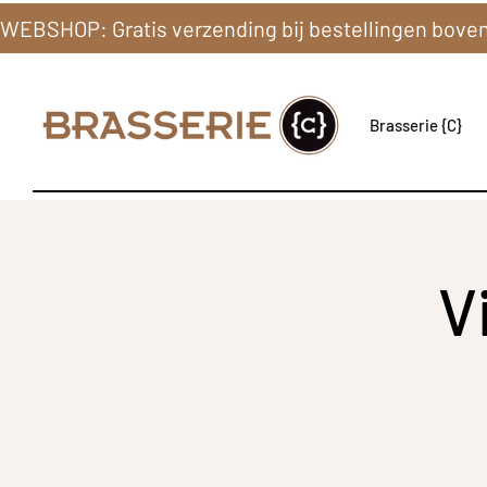
Brasserie {C}
V