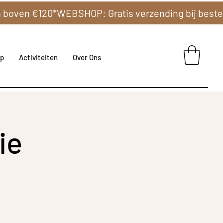
p
Activiteiten
Over Ons
ie