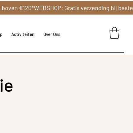
p
Activiteiten
Over Ons
ie