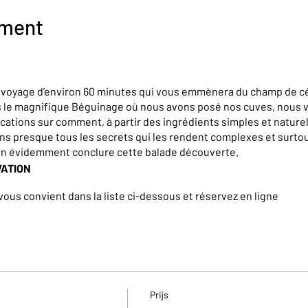
ement
n voyage d’environ 60 minutes qui vous emmènera du champ de cé
rs le magnifique Béguinage où nous avons posé nos cuves, nous
cations sur comment, à partir des ingrédients simples et naturel
ons presque tous les secrets qui les rendent complexes et surt
en évidemment conclure cette balade découverte.
VATION
 vous convient dans la liste ci-dessous et réservez en ligne
rnière minute, rejoignez un groupe existant et incomplet en rés
à 17h en semaine; à partir de 14h le week-end)
iques, teambuilding, groupe de plus de 15 personnes,… ainsi qu
sitez pas à nous contacter à l’adresse suivante : kerian@brasser
Prijs
ing, group of more than 15 people,... but also for tours in Englis