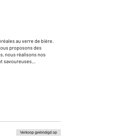
réales au verre de bière.
 vous proposons des
s, nous réalisons nos
out savoureuses…
ervant par téléphone au
e pour des visites en
iec.com
Verkoop geëindigd op
h please contact us via e-