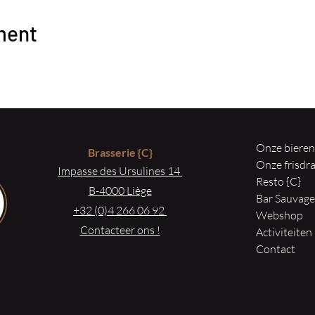
ment
Onze biere
Brasserie
{C}
Onze frisd
Impasse des Ursulines 14
Resto {C}
B-4000 Liège
Bar Sauvag
+32 (0)4 266 06 92
Webshop
Contacteer ons !
Activiteiten
Contact