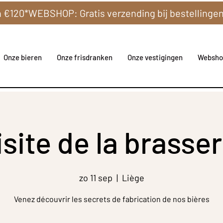
Onze bieren
Onze frisdranken
Onze vestigingen
Websho
isite de la brasser
zo 11 sep
  |  
Liège
Venez découvrir les secrets de fabrication de nos bières