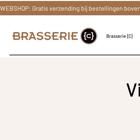
Brasserie {C}
V