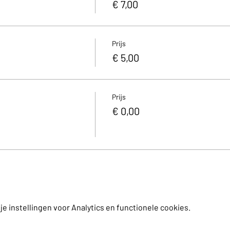
€ 7,00
com
Prijs
€ 5,00
Prijs
€ 0,00
 instellingen voor Analytics en functionele cookies.