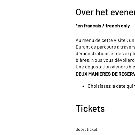
Over het even
*en français / french only
Au menu de cette visite : u
Durant ce parcours à trave
démonstrations et des expli
bières. Nous vous dévoiler
Une dégustation viendra bi
DEUX MANIERES DE RESER
Choisissez la date qui
Si vous réservez en de
04/266.06.92. (de 10h 
Tickets
Pour toutes demandes spécif
néerlandais ou anglais, n’hé
Soort ticket
For other request, teambuild