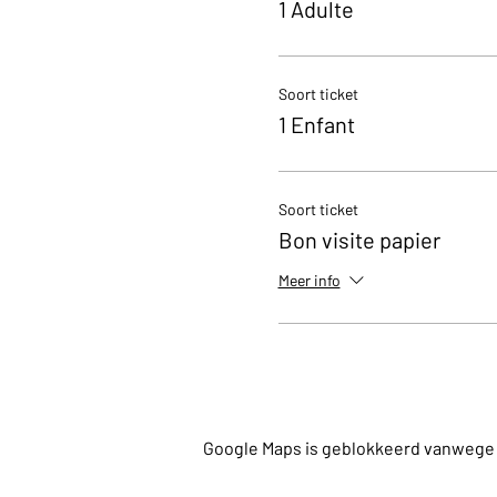
1 Adulte
mail at kerian@brasseriec.
Soort ticket
1 Enfant
Soort ticket
Bon visite papier
Meer info
Google Maps is geblokkeerd vanwege je