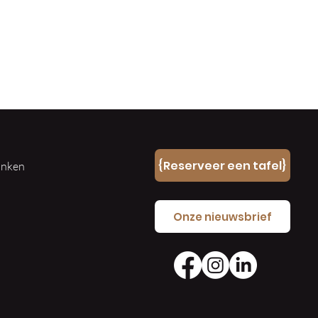
n
{Reserveer een tafel}
ranken
e
Onze nieuwsbrief