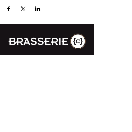
Impasse des Ursulines 14
B-4000 Liège
+32 (0)4 266 06 92
Contacteer ons !
Onze bieren
Onze frisdranken
Resto {C}
Bar Sauvage