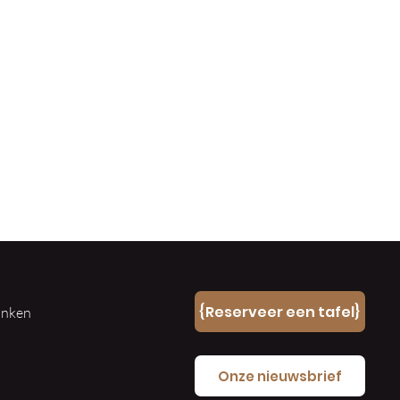
n
{Reserveer een tafel}
ranken
e
Onze nieuwsbrief