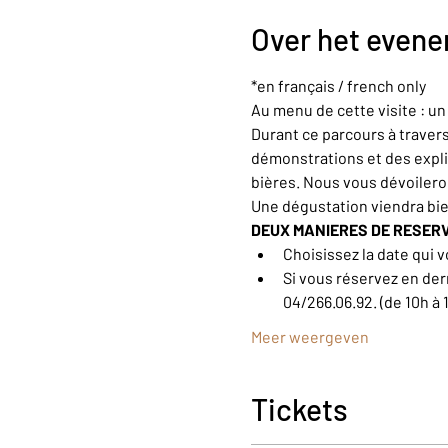
Over het even
*en français / french only
Au menu de cette visite : u
Durant ce parcours à trave
démonstrations et des explic
bières. Nous vous dévoiler
Une dégustation viendra bi
DEUX MANIERES DE RESER
Choisissez la date qui v
Si vous réservez en der
04/266.06.92. (de 10h à 
Meer weergeven
Tickets