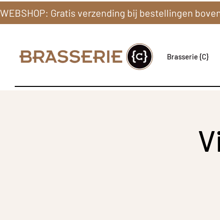
Brasserie {C}
V