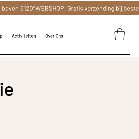
p
Activiteiten
Over Ons
ie