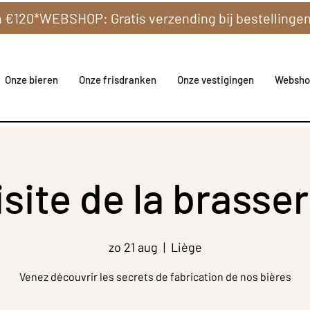
Onze bieren
Onze frisdranken
Onze vestigingen
Websho
isite de la brasser
zo 21 aug
  |  
Liège
Venez découvrir les secrets de fabrication de nos bières