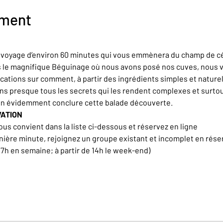
ement
n voyage d’environ 60 minutes qui vous emmènera du champ de cér
rs le magnifique Béguinage où nous avons posé nos cuves, nous 
ations sur comment, à partir des ingrédients simples et naturel
ons presque tous les secrets qui les rendent complexes et surt
en évidemment conclure cette balade découverte.
VATION
ous convient dans la liste ci-dessous et réservez en ligne
nière minute, rejoignez un groupe existant et incomplet en rése
17h en semaine; à partir de 14h le week-end)