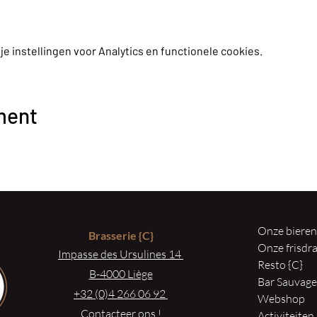
 instellingen voor Analytics en functionele cookies.
ment
Onze biere
Brasserie
{C}
Onze frisd
Impasse des Ursulines 14
Resto {C}
B-4000 Liège
Bar Sauvag
+32 (0)4 266 06 92
Webshop
Contacteer ons !
Activiteiten