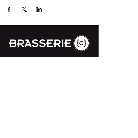
Impasse des Ursulines 14
B-4000 Liège
+32 (0)4 266 06 92
Contacteer ons !
Onze bieren
Onze frisdranken
Resto {C}
Bar Sauvage