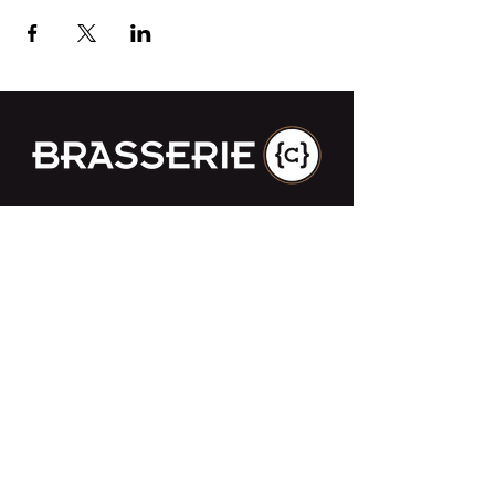
Impasse des Ursulines 14
B-4000 Liège
+32 (0)4 266 06 92
Contacteer ons !
Onze bieren
Onze frisdranken
Resto {C}
Bar Sauvage