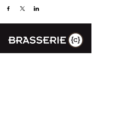
Impasse des Ursulines 14
B-4000 Liège
+32 (0)4 266 06 92
Contacteer ons !
Onze bieren
Onze frisdranken
Resto {C}
Bar Sauvage