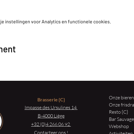
 instellingen voor Analytics en functionele cookies.
ment
Onze biere
Brasserie
{C}
Onze frisd
Impasse des Ursulines 14
Resto {C}
B-4000 Liège
Bar Sauvag
+32 (0)4 266 06 92
Webshop
Contacteer ons !
Activiteiten