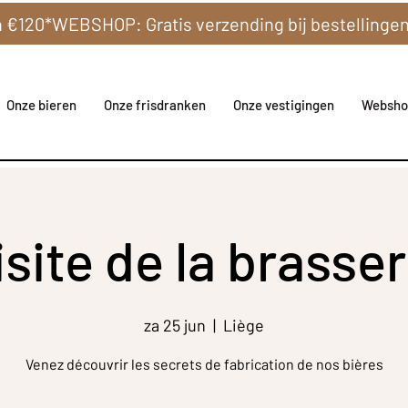
Onze bieren
Onze frisdranken
Onze vestigingen
Websho
isite de la brasser
za 25 jun
  |  
Liège
Venez découvrir les secrets de fabrication de nos bières