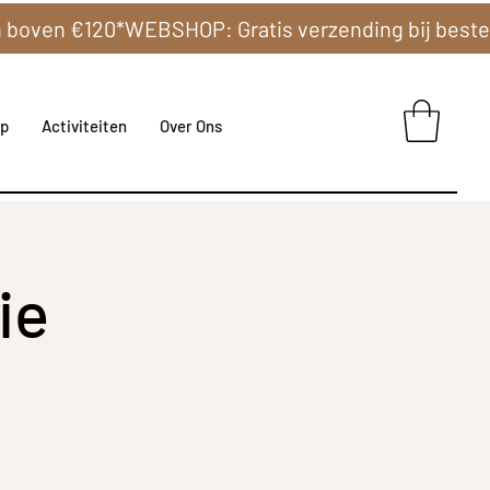
p
Activiteiten
Over Ons
ie