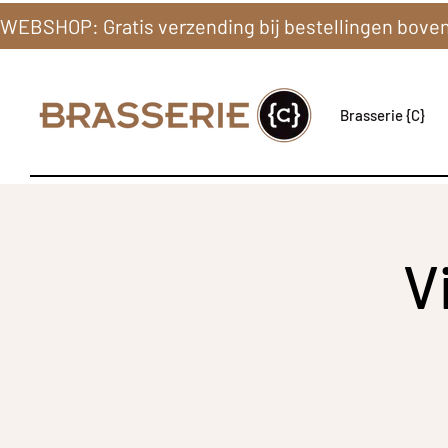
Brasserie {C}
V