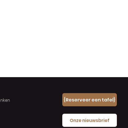
n
{Reserveer een tafel}
ranken
e
Onze nieuwsbrief