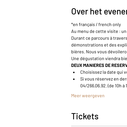
Over het even
*en français / french only
Au menu de cette visite : u
Durant ce parcours à trave
démonstrations et des explic
bières. Nous vous dévoiler
Une dégustation viendra bi
DEUX MANIERES DE RESER
Choisissez la date qui v
Si vous réservez en der
04/266.06.92. (de 10h à 
Meer weergeven
Tickets