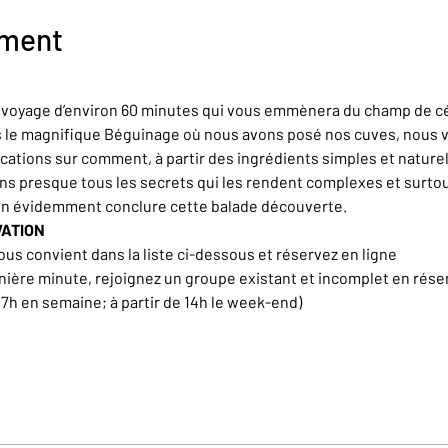
ement
n voyage d’environ 60 minutes qui vous emmènera du champ de cér
rs le magnifique Béguinage où nous avons posé nos cuves, nous 
ations sur comment, à partir des ingrédients simples et naturel
ons presque tous les secrets qui les rendent complexes et surt
en évidemment conclure cette balade découverte.
VATION
ous convient dans la liste ci-dessous et réservez en ligne
nière minute, rejoignez un groupe existant et incomplet en rése
17h en semaine; à partir de 14h le week-end)