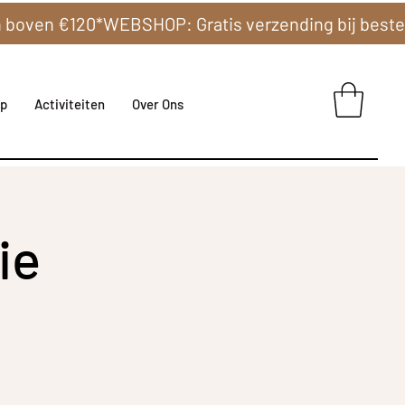
p
Activiteiten
Over Ons
ie