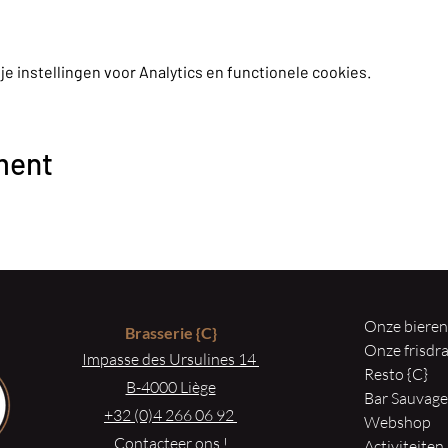
 instellingen voor Analytics en functionele cookies.
ment
Onze biere
Brasserie
{C}
Onze frisd
Impasse des Ursulines 14
Resto {C}
B-4000 Liège
Bar Sauvag
+32 (0)4 266 06 92
Webshop
Contacteer ons !
Activiteiten