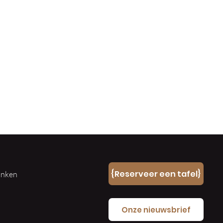
n
{Reserveer een tafel}
ranken
e
Onze nieuwsbrief