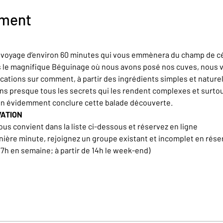
ement
n voyage d’environ 60 minutes qui vous emmènera du champ de cér
rs le magnifique Béguinage où nous avons posé nos cuves, nous 
ations sur comment, à partir des ingrédients simples et naturel
ons presque tous les secrets qui les rendent complexes et surt
en évidemment conclure cette balade découverte.
VATION
ous convient dans la liste ci-dessous et réservez en ligne
nière minute, rejoignez un groupe existant et incomplet en rése
17h en semaine; à partir de 14h le week-end)