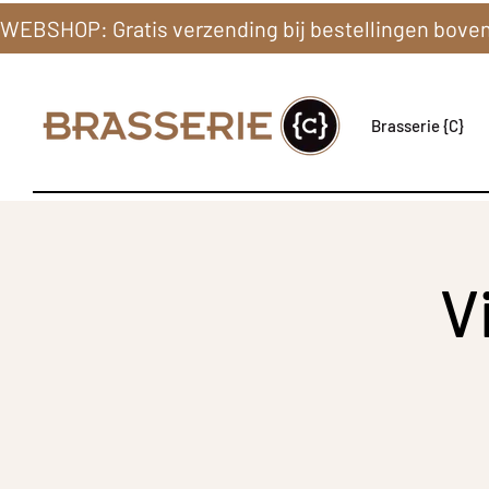
Brasserie {C}
V