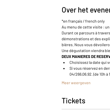
Over het even
*en français / french only
Au menu de cette visite : u
Durant ce parcours à trave
démonstrations et des explic
bières. Nous vous dévoiler
Une dégustation viendra bi
DEUX MANIERES DE RESER
Choisissez la date qui v
Si vous réservez en der
04/266.06.92. (de 10h à 
Meer weergeven
Tickets