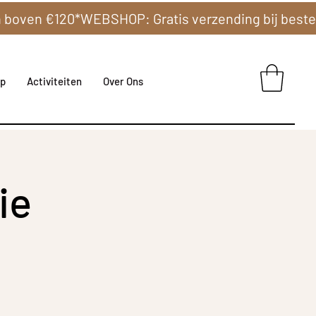
p
Activiteiten
Over Ons
ie