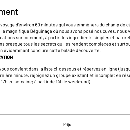
ement
n voyage d’environ 60 minutes qui vous emmènera du champ de cé
rs le magnifique Béguinage où nous avons posé nos cuves, nous
cations sur comment, à partir des ingrédients simples et naturel
ons presque tous les secrets qui les rendent complexes et surt
en évidemment conclure cette balade découverte.
VATION
vous convient dans la liste ci-dessous et réservez en ligne (jusqu
rnière minute, rejoignez un groupe existant et incomplet en rés
à 17h en semaine; à partir de 14h le week-end)
iques, teambuilding, groupe de plus de 15 personnes,… ainsi qu
sitez pas à nous contacter à l’adresse suivante : info@brasserie
Prijs