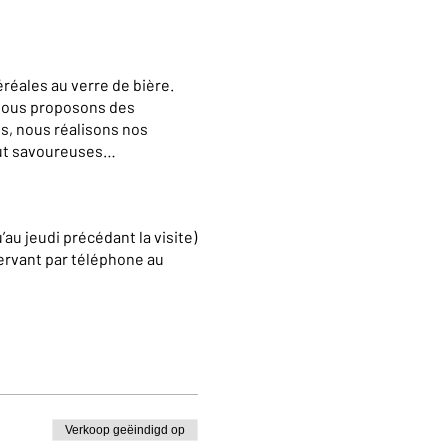
réales au verre de bière.
 vous proposons des
s, nous réalisons nos
out savoureuses…
’au jeudi précédant la visite)
ervant par téléphone au
e pour des visites en
c.com
Verkoop geëindigd op