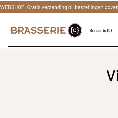
Brasserie {C}
V