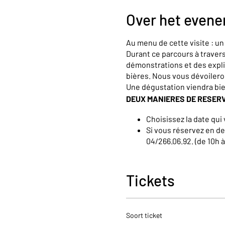
Over het even
Au menu de cette visite : u
Durant ce parcours à trave
démonstrations et des expli
bières. Nous vous dévoiler
Une dégustation viendra bi
DEUX MANIERES DE RESER
Choisissez la date qui 
Si vous réservez en de
04/266.06.92. (de 10h 
Pour toutes demandes spécif
néerlandais ou anglais, n’hé
Tickets
Soort ticket