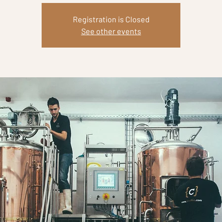
Registration is Closed
See other events