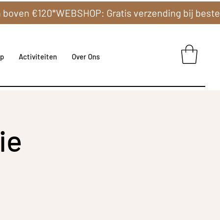
p
Activiteiten
Over Ons
ie