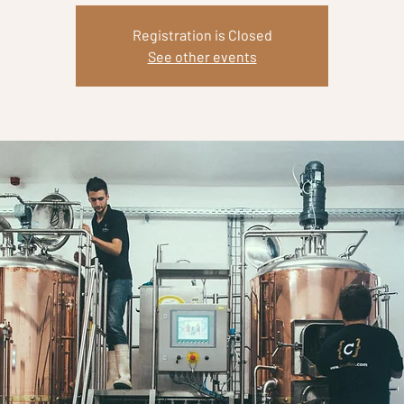
Registration is Closed
See other events