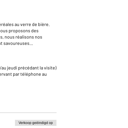
réales au verre de bière.
 vous proposons des
s, nous réalisons nos
out savoureuses…
’au jeudi précédant la visite)
ervant par téléphone au
e pour des visites en
c.com
Verkoop geëindigd op