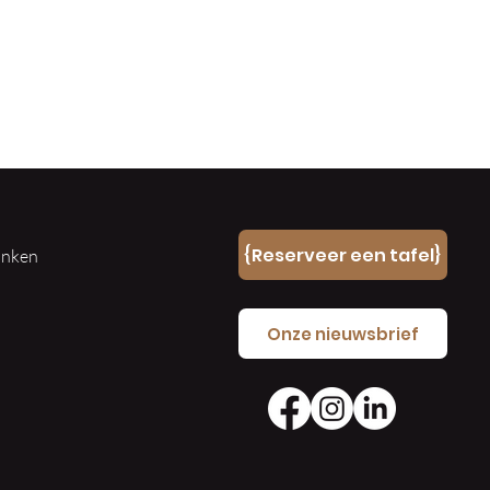
n
{Reserveer een tafel}
ranken
e
Onze nieuwsbrief