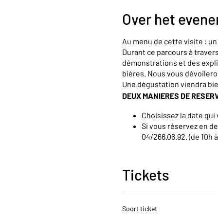
Over het even
Au menu de cette visite : u
Durant ce parcours à trave
démonstrations et des expli
bières. Nous vous dévoiler
Une dégustation viendra bi
DEUX MANIERES DE RESER
Choisissez la date qui 
Si vous réservez en de
04/266.06.92. (de 10h 
Pour toutes demandes spécif
néerlandais ou anglais, n’hé
Tickets
Soort ticket