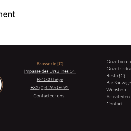
ment
Onze biere
Brasserie
{C}
Onze frisd
Impasse des Ursulines 14
Resto {C}
B-4000 Liège
Bar Sauvag
+32 (0)4 266 06 92
Webshop
Contacteer ons !
Activiteiten
Contact