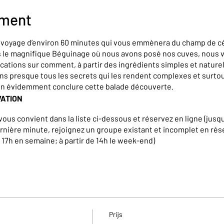
ement
n voyage d’environ 60 minutes qui vous emmènera du champ de cé
rs le magnifique Béguinage où nous avons posé nos cuves, nous
cations sur comment, à partir des ingrédients simples et naturel
ons presque tous les secrets qui les rendent complexes et surt
en évidemment conclure cette balade découverte.
VATION
vous convient dans la liste ci-dessous et réservez en ligne (jusqu
rnière minute, rejoignez un groupe existant et incomplet en rés
à 17h en semaine; à partir de 14h le week-end)
iques, teambuilding, groupe de plus de 15 personnes,… ainsi qu
sitez pas à nous contacter à l’adresse suivante : info@brasserie
Prijs