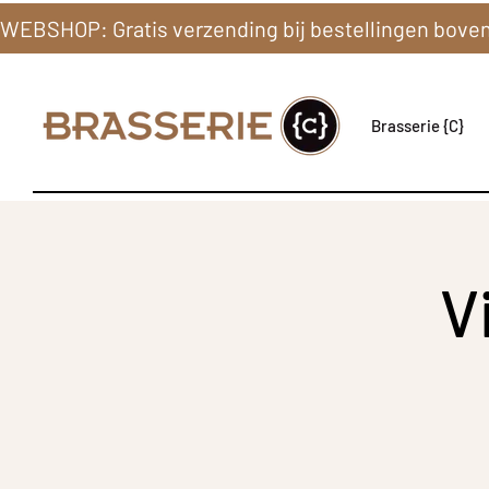
Brasserie {C}
V