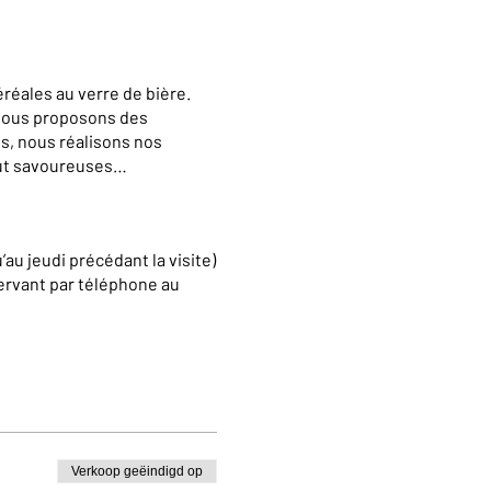
réales au verre de bière.
 vous proposons des
s, nous réalisons nos
out savoureuses…
’au jeudi précédant la visite)
ervant par téléphone au
e pour des visites en
c.com
Verkoop geëindigd op