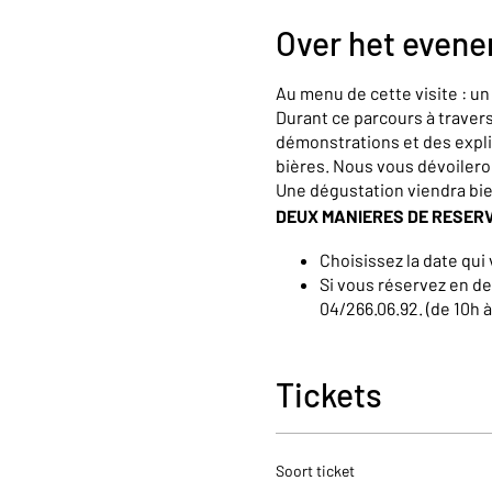
Over het even
Au menu de cette visite : u
Durant ce parcours à trave
démonstrations et des expli
bières. Nous vous dévoiler
Une dégustation viendra bi
DEUX MANIERES DE RESER
Choisissez la date qui 
Si vous réservez en de
04/266.06.92. (de 10h 
Pour toutes demandes spécif
néerlandais ou anglais, n’hé
Tickets
Soort ticket