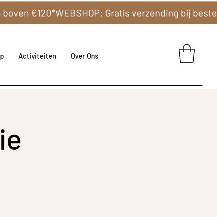
p
Activiteiten
Over Ons
ie