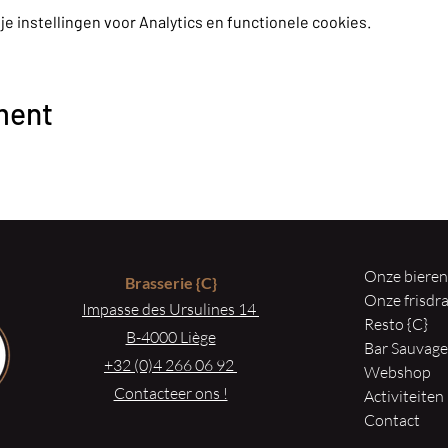
 instellingen voor Analytics en functionele cookies.
ment
Onze biere
Brasserie
{C}
Onze frisd
Impasse des Ursulines 14
Resto {C}
B-4000 Liège
Bar Sauvag
+32 (0)4 266 06 92
Webshop
Contacteer ons !
Activiteiten
Contact