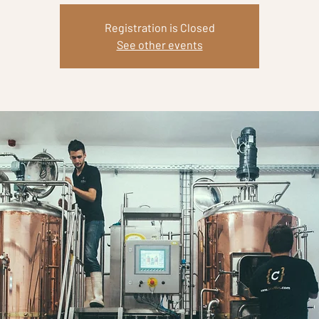
Registration is Closed
See other events