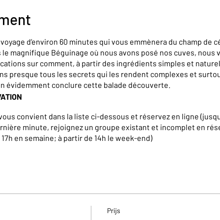
ement
n voyage d’environ 60 minutes qui vous emmènera du champ de cé
rs le magnifique Béguinage où nous avons posé nos cuves, nous
cations sur comment, à partir des ingrédients simples et naturel
ons presque tous les secrets qui les rendent complexes et surt
en évidemment conclure cette balade découverte.
VATION
vous convient dans la liste ci-dessous et réservez en ligne (jusqu
rnière minute, rejoignez un groupe existant et incomplet en rés
à 17h en semaine; à partir de 14h le week-end)
iques, teambuilding, groupe de plus de 15 personnes,… ainsi qu
sitez pas à nous contacter à l’adresse suivante : info@brasserie
Prijs