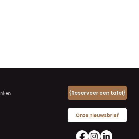
n
{Reserveer een tafel}
ranken
e
Onze nieuwsbrief