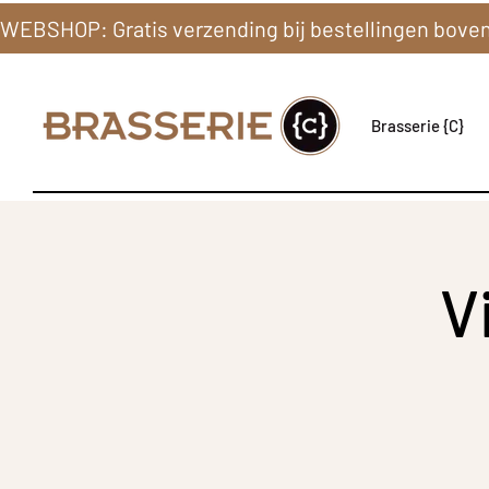
Brasserie {C}
V