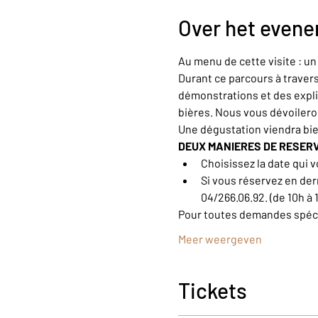
Over het even
Au menu de cette visite : u
Durant ce parcours à trave
démonstrations et des explic
bières. Nous vous dévoiler
Une dégustation viendra bi
DEUX MANIERES DE RESER
Choisissez la date qui v
Si vous réservez en der
04/266.06.92. (de 10h à 
Pour toutes demandes spécif
Meer weergeven
Tickets