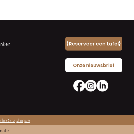
n
{Reserveer een tafel}
ranken
e
Onze nieuwsbrief
udio Graphique
mate.