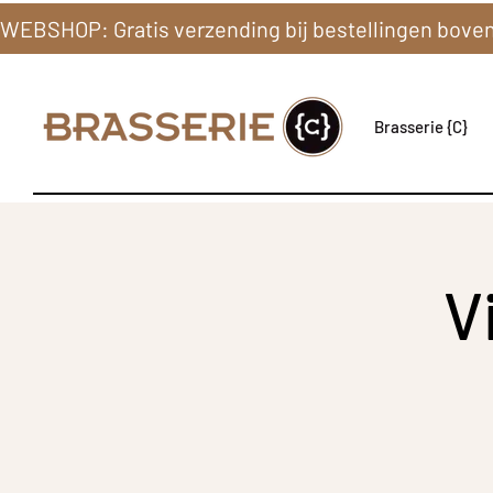
Brasserie {C}
V