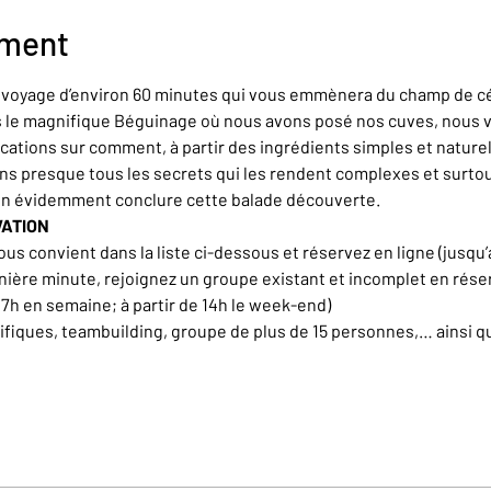
ement
n voyage d’environ 60 minutes qui vous emmènera du champ de cér
rs le magnifique Béguinage où nous avons posé nos cuves, nous 
ations sur comment, à partir des ingrédients simples et naturel
ons presque tous les secrets qui les rendent complexes et surt
en évidemment conclure cette balade découverte.
VATION
ous convient dans la liste ci-dessous et réservez en ligne (jusqu’a
nière minute, rejoignez un groupe existant et incomplet en rése
17h en semaine; à partir de 14h le week-end)
iques, teambuilding, groupe de plus de 15 personnes,… ainsi q