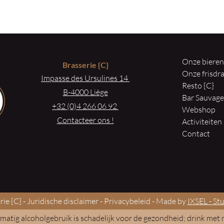
Onze biere
Brasserie
{C}
Onze frisd
Impasse des Ursulines 14
Resto {C}
B-4000 Liège
Bar Sauvag
+32 (0)4 266 06 92
Webshop
Contacteer ons !
Activiteiten
Contact
ie {C} -
Juridische disclaimer
-
Privacybeleid
- Made by
IXSEL - St
atig alcoholgebruik is schadelijk voor de gezondheid; drink met 