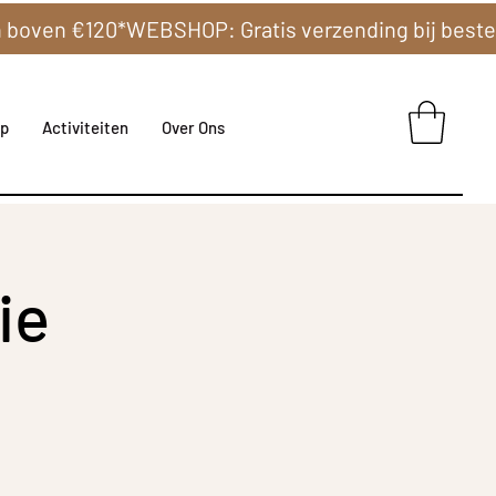
p
Activiteiten
Over Ons
ie