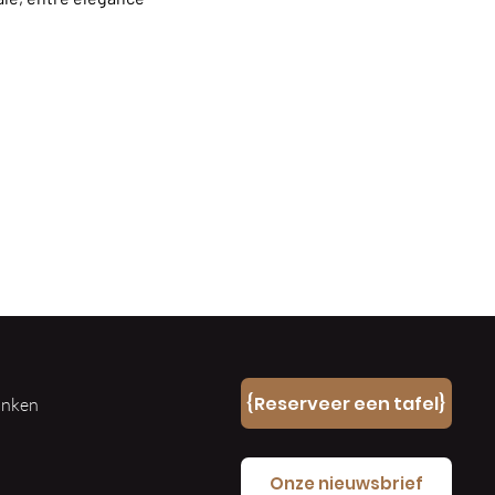
n
{Reserveer een tafel}
ranken
e
Onze nieuwsbrief