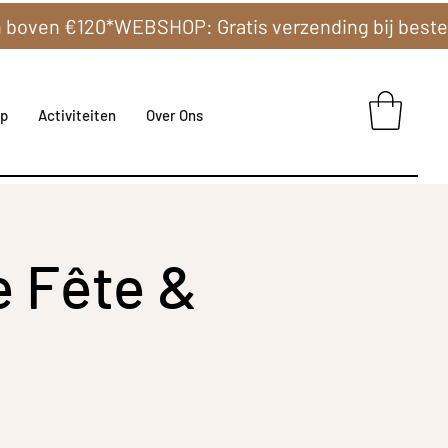
p
Activiteiten
Over Ons
e Fête &