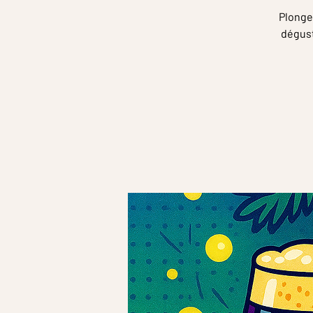
Plongez
dégust