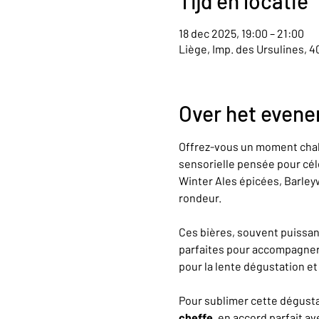
Tijd en locatie
18 dec 2025, 19:00 – 21:00
Liège, Imp. des Ursulines, 
Over het even
Offrez-vous un moment chal
sensorielle pensée pour célé
Winter Ales épicées, Barley
rondeur.
Ces bières, souvent puissant
parfaites pour accompagner l
pour la lente dégustation et l
Pour sublimer cette dégust
cheffe
, en accord parfait a