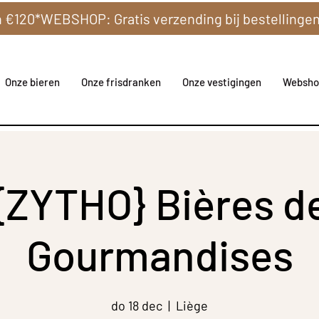
Onze bieren
Onze frisdranken
Onze vestigingen
Websho
 {ZYTHO} Bières d
Gourmandises
do 18 dec
  |  
Liège