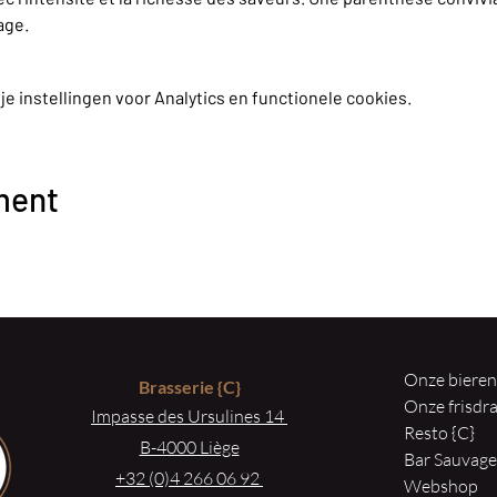
age.
 instellingen voor Analytics en functionele cookies.
ment
Onze biere
Brasserie
{C}
Onze frisd
Impasse des Ursulines 14
Resto {C}
B-4000 Liège
Bar Sauvag
+32 (0)4 266 06 92
Webshop