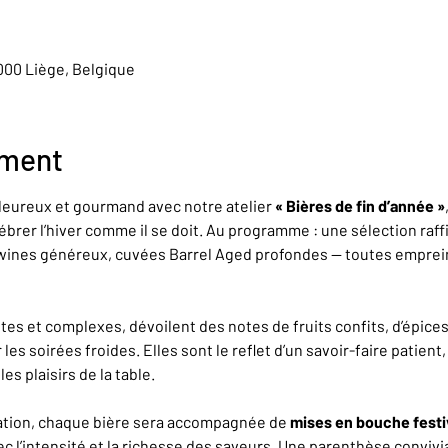
4000 Liège, Belgique
ement
eureux et gourmand avec notre atelier 
« Bières de fin d’année »
brer l’hiver comme il se doit. Au programme : une sélection raff
wines généreux, cuvées Barrel Aged profondes — toutes emprein
es et complexes, dévoilent des notes de fruits confits, d’épices,
es soirées froides. Elles sont le reflet d’un savoir-faire patient
es plaisirs de la table.
ation, chaque bière sera accompagnée de 
mises en bouche festi
vec l’intensité et la richesse des saveurs. Une parenthèse convivi