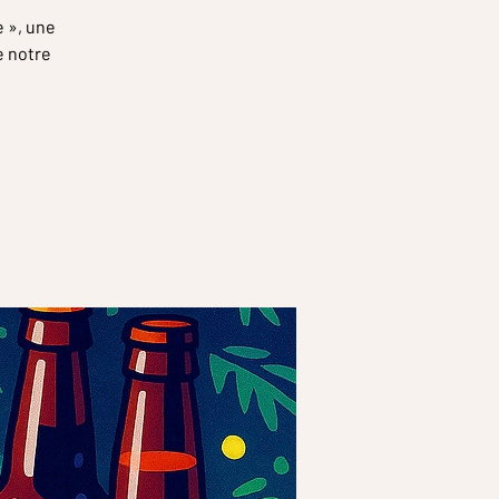
e », une
e notre