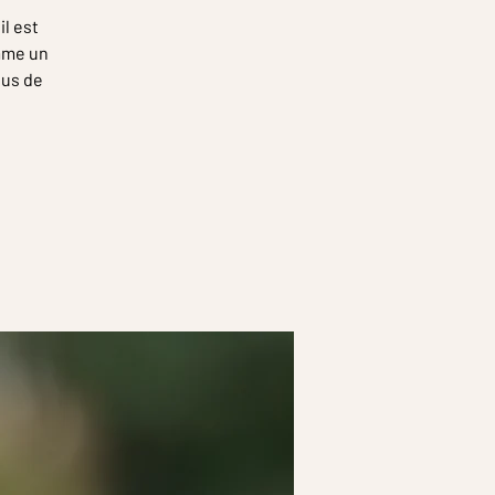
il est
omme un
sus de