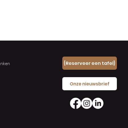
n
{Reserveer een tafel}
ranken
e
Onze nieuwsbrief