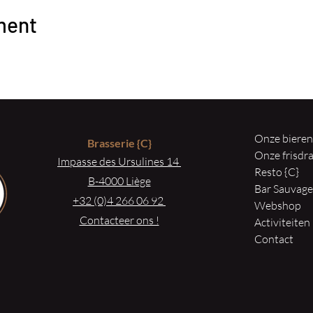
ment
Onze biere
Brasserie
{C}
Onze frisd
Impasse des Ursulines 14
Resto {C}
B-4000 Liège
Bar Sauvag
+32 (0)4 266 06 92
Webshop
Contacteer ons !
Activiteiten
Contact