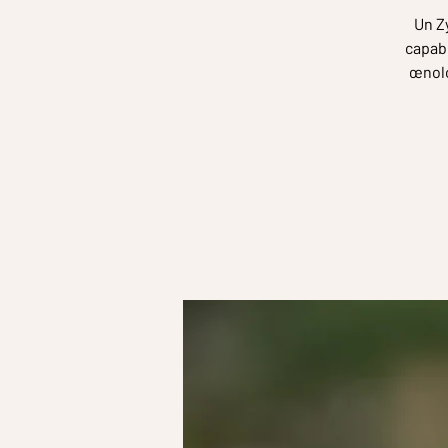
Un Zy
capabl
œnolo