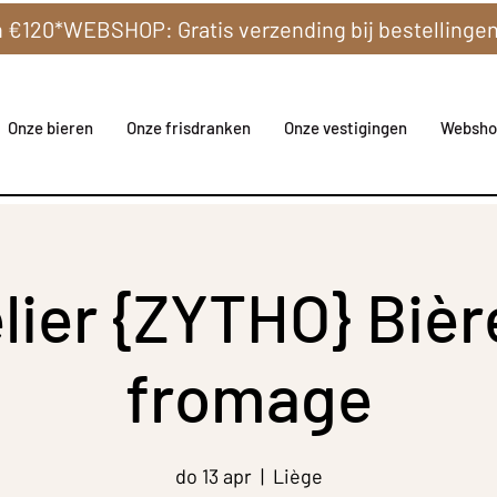
Onze bieren
Onze frisdranken
Onze vestigingen
Websho
lier {ZYTHO} Bièr
fromage
do 13 apr
  |  
Liège