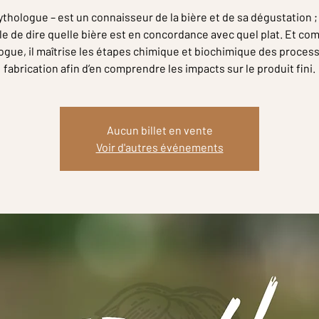
thologue – est un connaisseur de la bière et de sa dégustation ; 
e de dire quelle bière est en concordance avec quel plat. Et c
gue, il maîtrise les étapes chimique et biochimique des proces
fabrication afin d’en comprendre les impacts sur le produit fini.
Aucun billet en vente
Voir d'autres événements