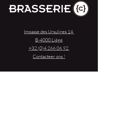
Impasse des Ursulines 14
B-4000 Liège
+32 (0)4 266 06 92
Contacteer ons !
Onze bieren
Onze frisdranken
Resto {C}
Bar Sauvage
Webshop
Activiteiten
Contact