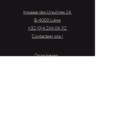
Impasse des Ursulines 14
B-4000 Liège
+32 (0)4 266 06 92
Contacteer ons !
Onze bieren
Onze frisdranken
Resto {C}
Bar Sauvage
Webshop
Activiteiten
Contact
{Reserveer een tafel}