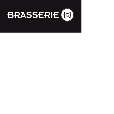
Impasse des Ursulines 14
B-4000 Liège
+32 (0)4 266 06 92
Contacteer ons !
Onze bieren
Onze frisdranken
Resto {C}
Bar Sauvage
Webshop
Activiteiten
Contact