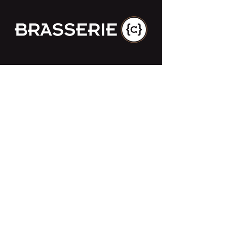
Impasse des Ursulines 14
B-4000 Liège
+32 (0)4 266 06 92
Contacteer ons !
Onze bieren
Onze frisdranken
Resto {C}
Bar Sauvage
Webshop
Activiteiten
Contact