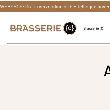
Brasserie {C}
A