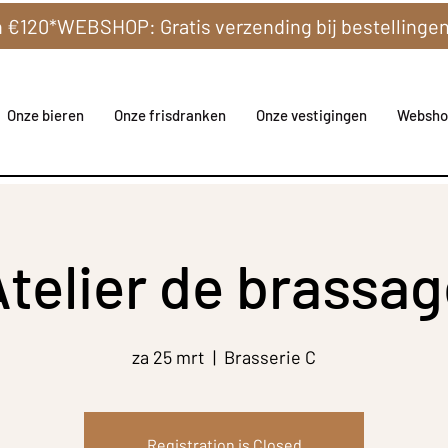
Onze bieren
Onze frisdranken
Onze vestigingen
Websho
telier de brassa
za 25 mrt
  |  
Brasserie C
Registration is Closed