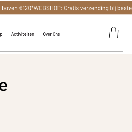
p
Activiteiten
Over Ons
ge