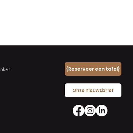
n
{Reserveer een tafel}
ranken
e
Onze nieuwsbrief