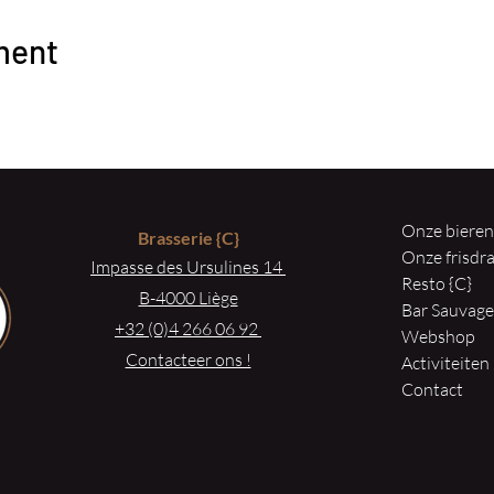
ment
Onze biere
Brasserie
{C}
Onze frisd
Impasse des Ursulines 14
Resto {C}
B-4000 Liège
Bar Sauvag
+32 (0)4 266 06 92
Webshop
Contacteer ons !
Activiteiten
Contact