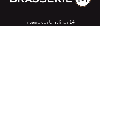
Impasse des Ursulines 14
B-4000 Liège
+32 (0)4 266 06 92
Contacteer ons !
Onze bieren
Onze frisdranken
Resto {C}
Bar Sauvage
Webshop
Activiteiten
Contact
{Reserveer een tafel}