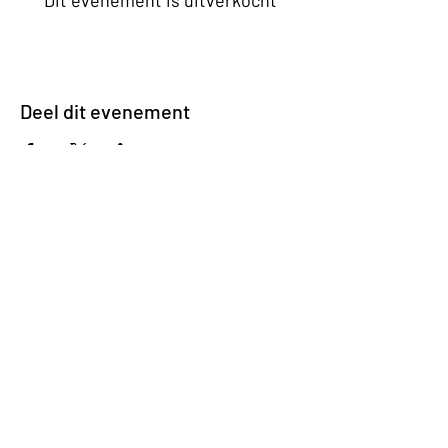
Dit evenement is uitverkocht
Deel dit evenement
Impasse des Ursulines 14
B-4000 Liège
+32 (0)4 266 06 92
Contacteer ons !