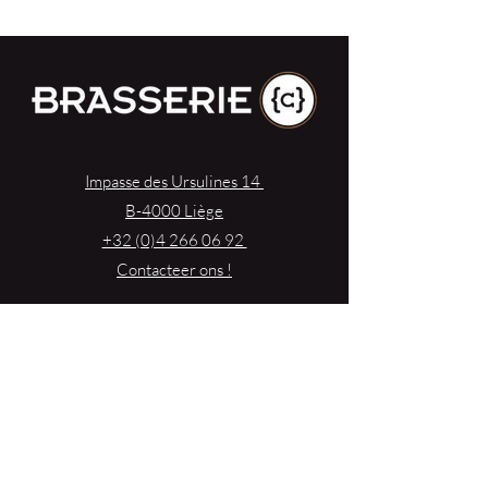
Impasse des Ursulines 14
B-4000 Liège
+32 (0)4 266 06 92
Contacteer ons !
Onze bieren
Onze frisdranken
Resto {C}
Bar Sauvage
Webshop
Activiteiten