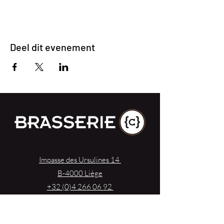
Deel dit evenement
Impasse des Ursulines 14
B-4000 Liège
+32 (0)4 266 06 92
Contacteer ons !