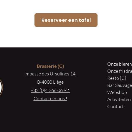
Reserveer een tafel
Onze biere
Brasserie
{C}
Onze frisd
Impasse des Ursulines 14
Resto {C}
B-4000 Liège
Bar Sauvag
+32 (0)4 266 06 92
Webshop
Contacteer ons !
Activiteiten
Contact