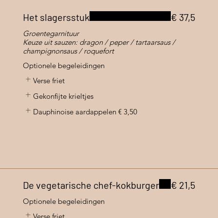
Het slagersstuk
€ 37,5
Groentegarnituur
Keuze uit sauzen: dragon / peper / tartaarsaus /
champignonsaus / roquefort
Optionele begeleidingen
Verse friet
Gekonfijte krieltjes
Dauphinoise aardappelen
€ 3,50
De vegetarische chef-kokburger
€ 21,5
Optionele begeleidingen
Verse friet