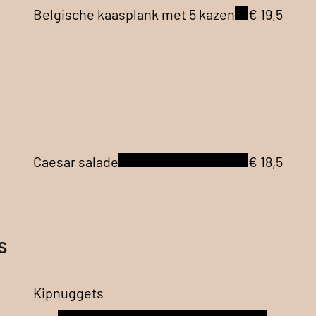
Belgische kaasplank met 5 kazen
€ 19,5
Caesar salade
€ 18,5
s
Kipnuggets