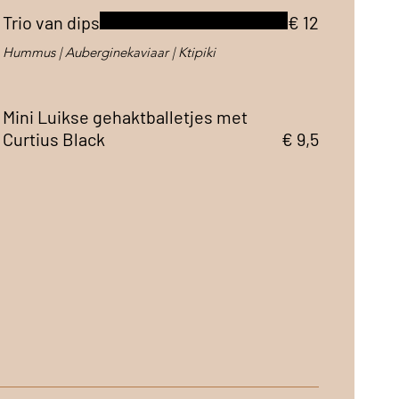
Trio van dips
€ 12
Hummus | Auberginekaviaar | Ktipiki
Mini Luikse gehaktballetjes met
Curtius Black
€ 9,5