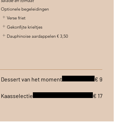
salade en tomaat
Optionele begeleidingen
Verse friet
Gekonfijte krieltjes
Dauphinoise aardappelen
€ 3,50
Dessert van het moment
€ 9
Kaasselectie
€ 17