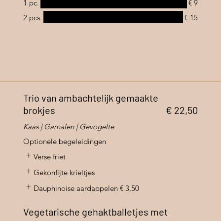
1 pc.
€ 9
2 pcs.
€ 15
Trio van ambachtelijk gemaakte
brokjes
€ 22,50
Kaas | Garnalen | Gevogelte
Optionele begeleidingen
Verse friet
Gekonfijte krieltjes
Dauphinoise aardappelen
€ 3,50
Vegetarische gehaktballetjes met