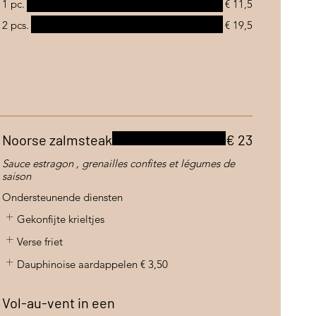
1 pc.
€ 11,5
2 pcs.
€ 19,5
Noorse zalmsteak
€ 23
Sauce estragon , grenailles confites et légumes de
saison
Ondersteunende diensten
Gekonfijte krieltjes
Verse friet
Dauphinoise aardappelen
€ 3,50
Vol-au-vent in een