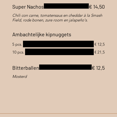
Super Nachos
€ 14,50
Chili con carne, tomatensaus en cheddar à la Smash
Field, rode bonen, zure room en jalapeño's.
Ambachtelijke kipnuggets
5 pcs.
€ 12,5
10 pcs.
€ 21,5
Bitterballen
€ 12,5
Mosterd