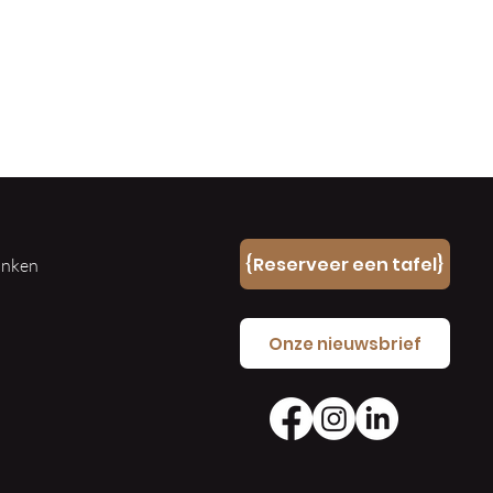
n
{Reserveer een tafel}
ranken
e
Onze nieuwsbrief