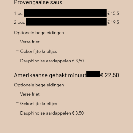
Provençaalse saus
1 pc.
€ 15,5
2 pcs.
€ 19,5
Optionele begeleidingen
Verse friet
Gekonfijte krieltjes
Dauphinoise aardappelen
€ 3,50
Amerikaanse gehakt minuut
€ 22,50
Optionele begeleidingen
Verse friet
Gekonfijte krieltjes
Dauphinoise aardappelen
€ 3,50