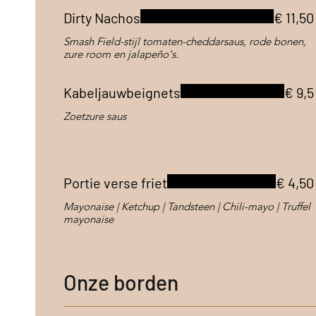
Dirty Nachos
€ 11,50
Smash Field-stijl tomaten-cheddarsaus, rode bonen,
zure room en jalapeño's.
Kabeljauwbeignets
€ 9,5
Zoetzure saus
Portie verse friet
€ 4,50
Mayonaise | Ketchup | Tandsteen | Chili-mayo | Truffel
mayonaise
Onze borden