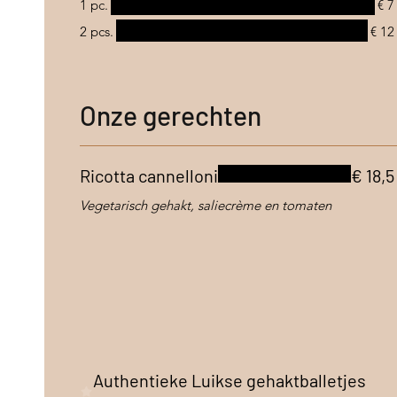
1 pc.
€ 7
2 pcs.
€ 12
Onze gerechten
Ricotta cannelloni
€ 18,5
Vegetarisch gehakt, saliecrème en tomaten
Authentieke Luikse gehaktballetjes