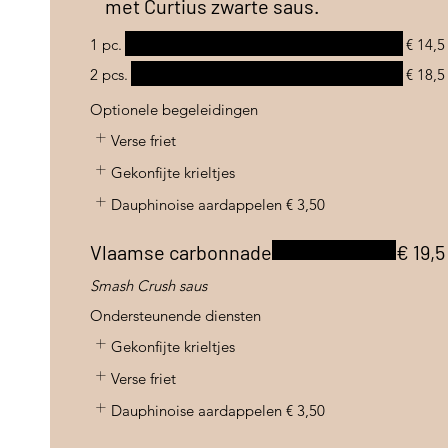
met Curtius zwarte saus.
1 pc.
€ 14,5
2 pcs.
€ 18,5
Optionele begeleidingen
Verse friet
Gekonfijte krieltjes
Dauphinoise aardappelen
€ 3,50
Vlaamse carbonnade
€ 19,5
Smash Crush saus
Ondersteunende diensten
Gekonfijte krieltjes
Verse friet
Dauphinoise aardappelen
€ 3,50