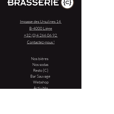
Impasse des Ursulines 14
B-4000 Liège
+32 (0)4 266 06 92
Contactez-nous !
Nos bières
Nos sodas
Resto {C}
Bar Sauvage
Webshop
Activités
Contact
{Réserver une table}