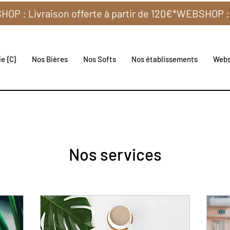
e {C}
Nos Bières
Nos Softs
Nos établissements
Web
Nos services