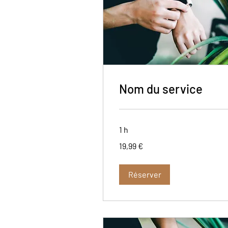
Nom du service
1 h
19,99
19,99 €
euros
Réserver