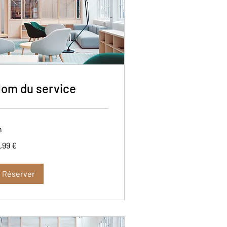
om du service
h
,99
,99 €
ros
Réserver