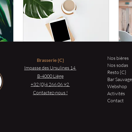
Nos bières
Brasserie
{C}
Nom du service
N
Nos sodas
Impasse des Ursulines 14
Resto {C}
B-4000 Liège
Bar Sauvag
+32 (0)4 266 06 92
Webshop
1 h
1 
Contactez-nous !
Activités
19,99
19
19,99 €
19
euros
eu
Contact
Réserver