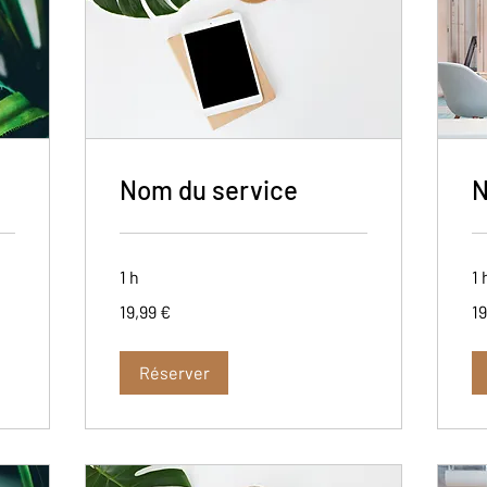
Nom du service
N
1 h
1 
19,99
19
19,99 €
19
euros
eu
Réserver