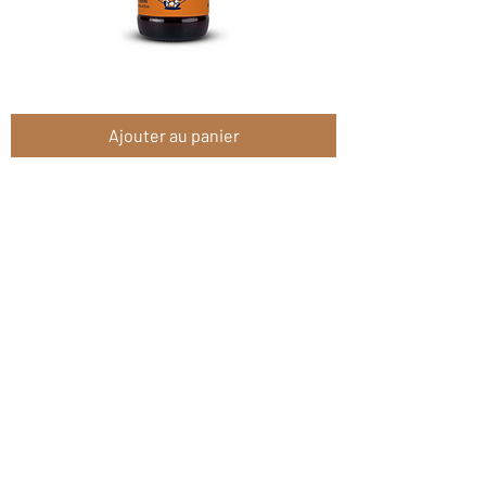
Sowa
Thé
glacé
Ajouter au panier
4x25cl