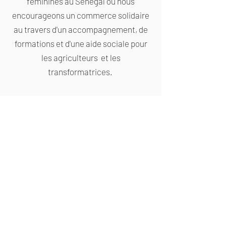
féminines au Sénégal où nous
encourageons un commerce solidaire
au travers d'un accompagnement, de
formations et d'une aide sociale pour
les agriculteurs et les
transformatrices.
S{Õ}WA signifie d'ailleurs "l'autre jour"
en Bambara (langue du Sahel).