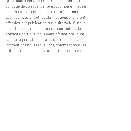
Nous nous réservons le droit de modifier cette
politique de confidentialité à tout moment, aussi
nous vous invitons à la consulter fréquemment.
Les modifications et les clarifications prendront
effet dès leur publication sur le site web. Si nous
apportons des modifications importantes à la
présente politique, nous vous informerons ici de
sa mise à jour, afin que vous sachiez quelles
informations nous recueillons, comment nous les
utilisons et dans quelles circonstances, le cas
échéant, nous les utilisons et/ou les divulguons.
Impasse des Ursulines 14
B-4000 Liège
+32 (0)4 266 06 92