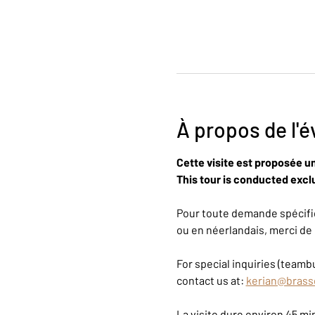
À propos de l'
Cette visite est proposée u
This tour is conducted exclu
Pour toute demande spécifiq
ou en néerlandais, merci de 
For special inquiries (teambu
contact us at: 
kerian@brass
La visite dure environ 45 m