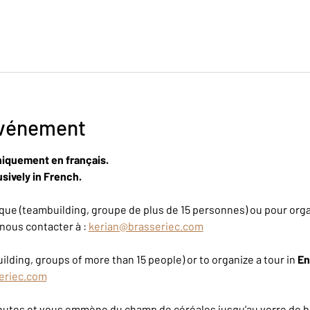
événement
niquement en français.
sively in French.
ue (teambuilding, groupe de plus de 15 personnes) ou pour organ
nous contacter à : 
kerian@brasseriec.com
ilding, groups of more than 15 people) or to organize a tour in 
En
eriec.com
inutes et vous emmène du champ de céréales jusqu’au verre de bi