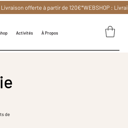
shop
Activités
À Propos
ie
ts de