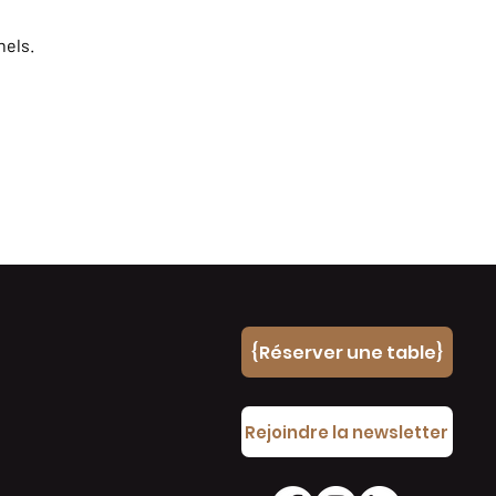
nels.
{Réserver une table}
e
Rejoindre la newsletter