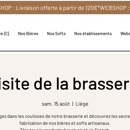
e {C}
Nos Bières
Nos Softs
Nos établissements
Web
isite de la brasser
sam. 15 août
  |  
Liège
gez dans les coulisses de notre brasserie et découvrez les secre
fabrication de nos bières et softs artisanaux.