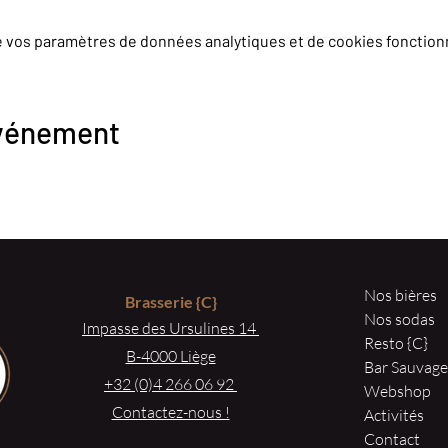
e vos paramètres de données analytiques et de cookies fonction
événement
Nos bières
Brasserie
{C}
Nos sodas
Impasse des Ursulines 14
Resto {C}
B-4000 Liège
Bar Sauvag
+32 (0)4 266 06 92
Webshop
Contactez-nous !
Activités
Contact