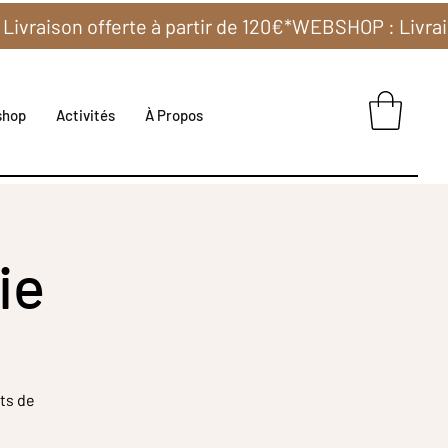
shop
Activités
À Propos
ie
ts de