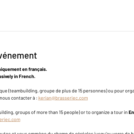
événement
niquement en français.
sively in French.
ue (teambuilding, groupe de plus de 15 personnes) ou pour organ
nous contacter à : 
kerian@brasseriec.com
ilding, groups of more than 15 people) or to organize a tour in 
En
eriec.com
inutes et vous emmène du champ de céréales jusqu’au verre de bi