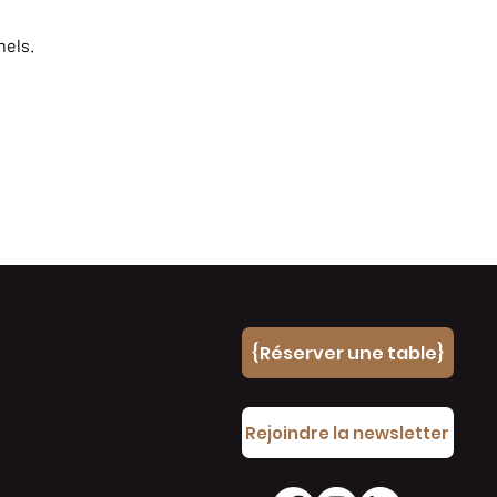
nels.
{Réserver une table}
e
Rejoindre la newsletter