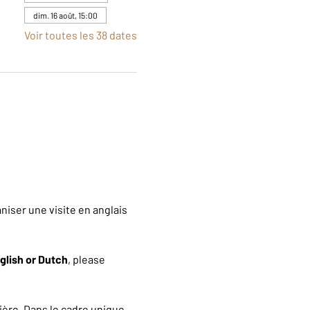
dim. 16 août, 15:00
Voir toutes les 38 dates
iser une visite en anglais 
glish or Dutch
, please 
ère. Dans le cadre unique 