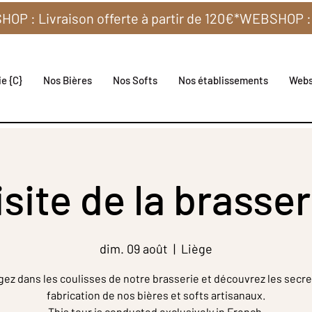
e {C}
Nos Bières
Nos Softs
Nos établissements
Web
isite de la brasser
dim. 09 août
  |  
Liège
gez dans les coulisses de notre brasserie et découvrez les secre
fabrication de nos bières et softs artisanaux.