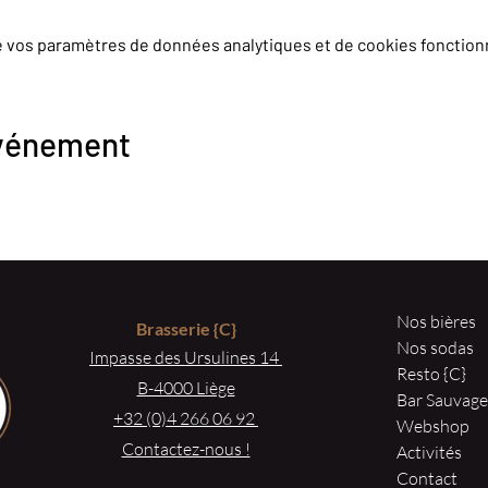
e vos paramètres de données analytiques et de cookies fonction
événement
Nos bières
Brasserie
{C}
Nos sodas
Impasse des Ursulines 14
Resto {C}
B-4000 Liège
Bar Sauvag
+32 (0)4 266 06 92
Webshop
Contactez-nous !
Activités
Contact