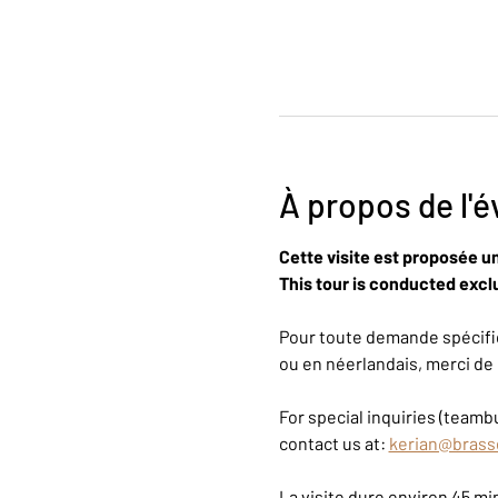
À propos de l'
Cette visite est proposée u
This tour is conducted exclu
Pour toute demande spécifiq
ou en néerlandais, merci de 
For special inquiries (teambu
contact us at: 
kerian@brass
La visite dure environ 45 m