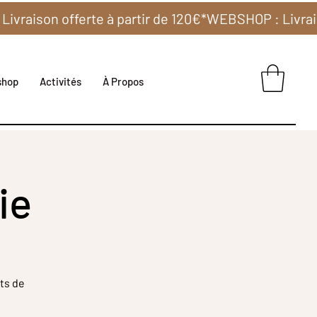
shop
Activités
À Propos
ie
ts de