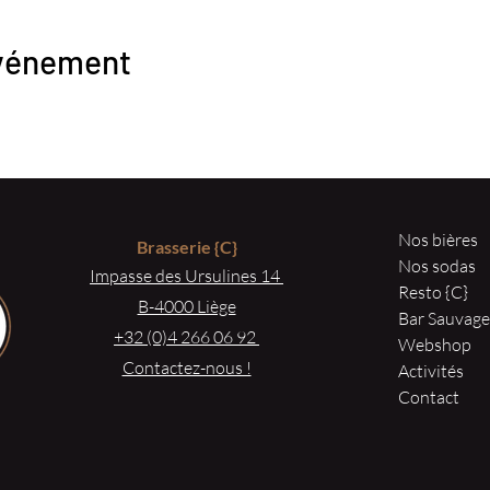
événement
Nos bières
Brasserie
{C}
Nos sodas
Impasse des Ursulines 14
Resto {C}
B-4000 Liège
Bar Sauvag
+32 (0)4 266 06 92
Webshop
Contactez-nous !
Activités
Contact