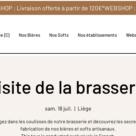
e {C}
Nos Bières
Nos Softs
Nos établissements
Web
isite de la brasser
sam. 18 juil.
  |  
Liège
gez dans les coulisses de notre brasserie et découvrez les secre
fabrication de nos bières et softs artisanaux.