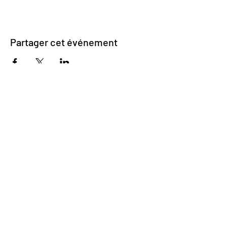
Partager cet événement
Impasse des Ursulines 14
B-4000 Liège
+32 (0)4 266 06 92
Contactez-nous !