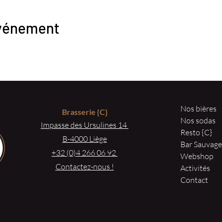
événement
Nos bières
Brasserie
{C}
Nos sodas
Impasse des Ursulines 14
Resto {C}
B-4000 Liège
Bar Sauvag
+32 (0)4 266 06 92
Webshop
Contactez-nous !
Activités
Contact