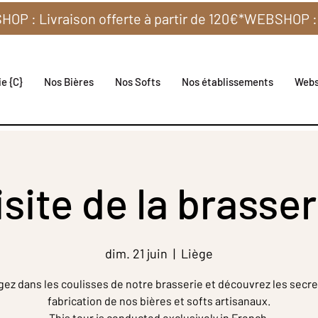
e {C}
Nos Bières
Nos Softs
Nos établissements
Web
isite de la brasser
dim. 21 juin
  |  
Liège
gez dans les coulisses de notre brasserie et découvrez les secre
fabrication de nos bières et softs artisanaux.