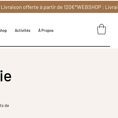
shop
Activités
À Propos
ie
ts de