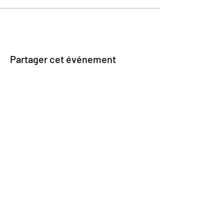
Partager cet événement
Impasse des Ursulines 14
B-4000 Liège
+32 (0)4 266 06 92
Contactez-nous !