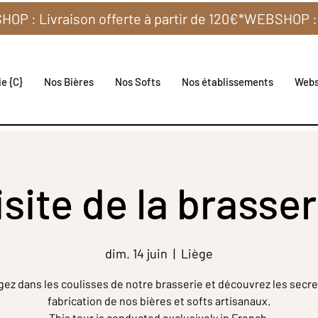
e {C}
Nos Bières
Nos Softs
Nos établissements
Web
isite de la brasser
dim. 14 juin
  |  
Liège
gez dans les coulisses de notre brasserie et découvrez les secre
fabrication de nos bières et softs artisanaux.