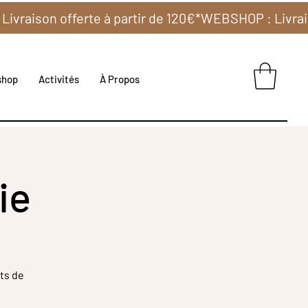
shop
Activités
À Propos
ie
ts de