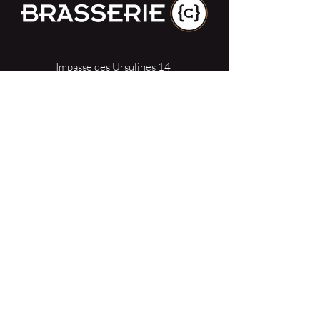
Impasse des Ursulines 14
B-4000 Liège
+32 (0)4 266 06 92
Contactez-nous !
Nos bières
Nos sodas
Resto {C}
Bar Sauvage
Webshop
Activités
Contact