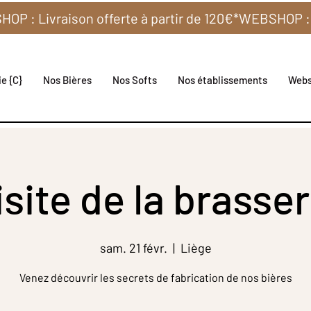
e {C}
Nos Bières
Nos Softs
Nos établissements
Web
isite de la brasser
sam. 21 févr.
  |  
Liège
Venez découvrir les secrets de fabrication de nos bières