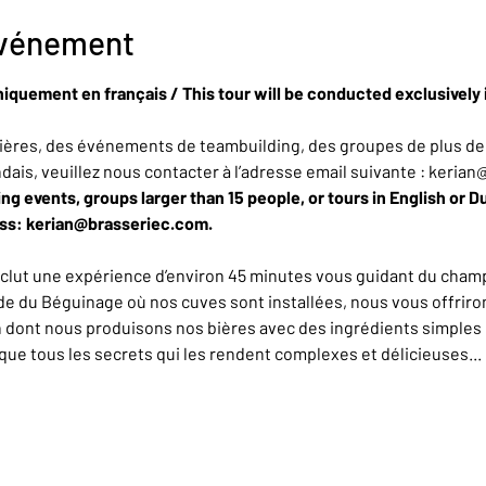
événement
niquement en français / This tour will be conducted exclusively 
ères, des événements de teambuilding, des groupes de plus de 
ndais, veuillez nous contacter à l’adresse email suivante : keria
ing events, groups larger than 15 people, or tours in English or D
ess: kerian@brasseriec.com.
nclut une expérience d’environ 45 minutes vous guidant du champ
de du Béguinage où nos cuves sont installées, nous vous offrirons
n dont nous produisons nos bières avec des ingrédients simples 
e tous les secrets qui les rendent complexes et délicieuses... L