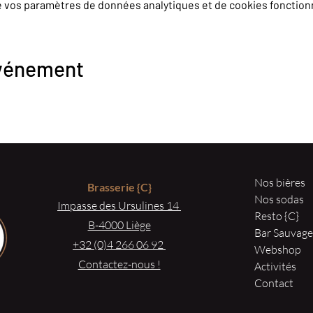
e vos paramètres de données analytiques et de cookies fonction
événement
Nos bières
Brasserie
{C}
Nos sodas
Impasse des Ursulines 14
Resto {C}
B-4000 Liège
Bar Sauvag
+32 (0)4 266 06 92
Webshop
Contactez-nous !
Activités
Contact