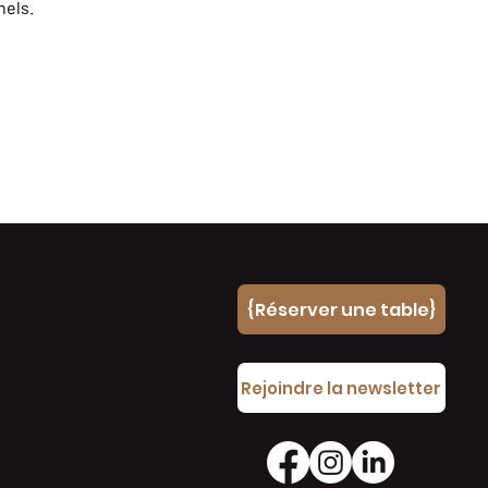
nels.
{Réserver une table}
e
Rejoindre la newsletter