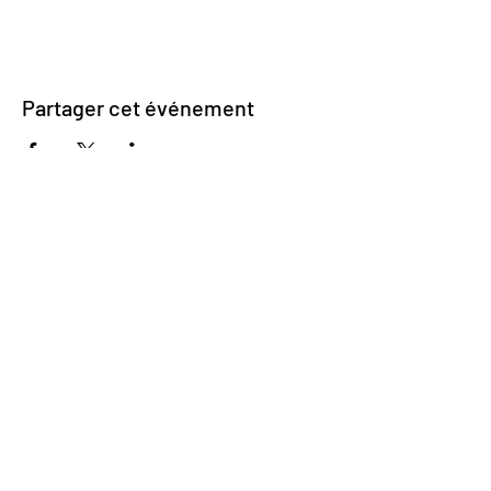
Partager cet événement
Impasse des Ursulines 14
B-4000 Liège
+32 (0)4 266 06 92
Contactez-nous !