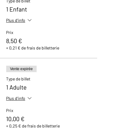
Type de billet
avec un petit cadeau et un bon de réduction
1 Enfant
de 10% valable dans notre boutique.
Plus d'info
Prix
8,50 €
+ 0,21 € de frais de billetterie
Vente expirée
Type de billet
1 Adulte
Plus d'info
Prix
10,00 €
+ 0,25 € de frais de billetterie