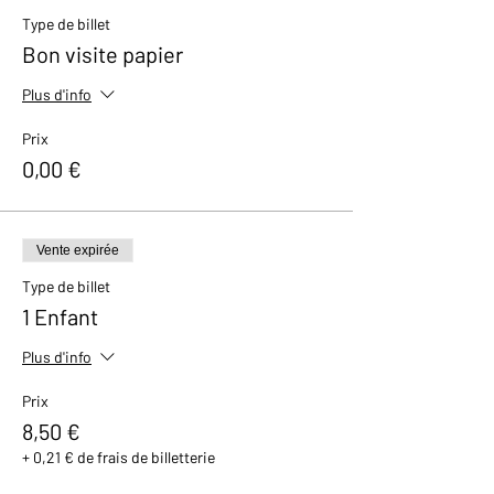
avec un petit cadeau et un bon de réduction
Type de billet
de 10% valable dans notre boutique.
Bon visite papier
Plus d'info
Prix
0,00 €
Vente expirée
Type de billet
1 Enfant
Plus d'info
Prix
8,50 €
+ 0,21 € de frais de billetterie