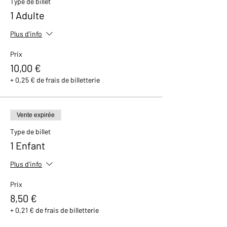
Type de billet
avec un petit cadeau et un bon de réduction
1 Adulte
de 10% valable dans notre boutique.
Plus d'info
Prix
10,00 €
+ 0,25 € de frais de billetterie
Vente expirée
Type de billet
1 Enfant
Plus d'info
Prix
8,50 €
+ 0,21 € de frais de billetterie