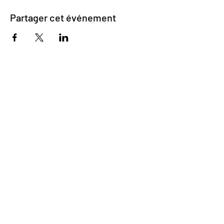
Partager cet événement
Impasse des Ursulines 14
B-4000 Liège
+32 (0)4 266 06 92
Contactez-nous !
Nos bières
Nos sodas