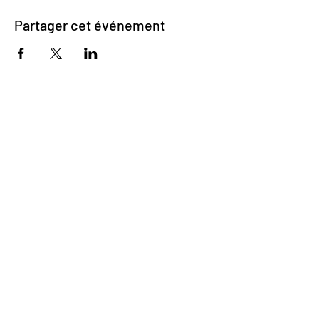
Partager cet événement
Impasse des Ursulines 14
B-4000 Liège
+32 (0)4 266 06 92
Contactez-nous !
Nos bières
Nos sodas