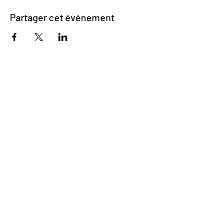
Partager cet événement
Impasse des Ursulines 14
B-4000 Liège
+32 (0)4 266 06 92
Contactez-nous !
Nos bières
Nos sodas