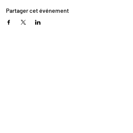
Partager cet événement
Impasse des Ursulines 14
B-4000 Liège
+32 (0)4 266 06 92
Contactez-nous !
Nos bières
Nos sodas