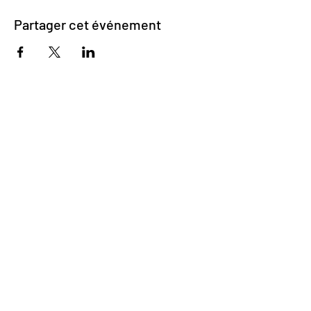
Partager cet événement
Impasse des Ursulines 14
B-4000 Liège
+32 (0)4 266 06 92
Contactez-nous !
Nos bières
Nos sodas